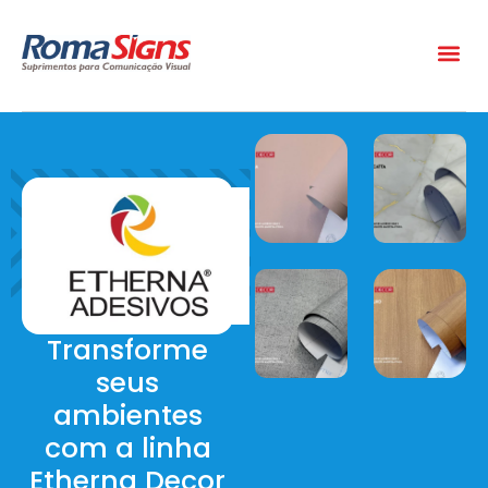
Transforme
seus
ambientes
com a linha
Etherna Decor