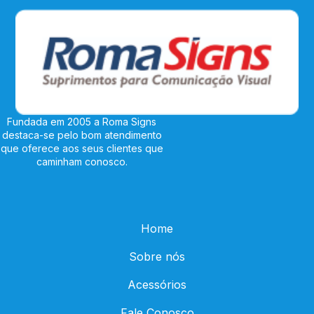
Fundada em 2005 a Roma Signs
destaca-se pelo bom atendimento
que oferece aos seus clientes que
caminham conosco.
Home
Sobre nós
Acessórios
Fale Conosco