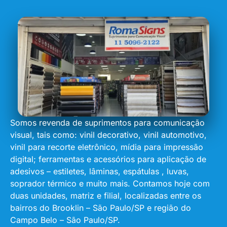
Somos revenda de suprimentos para comunicação
visual, tais como: vinil decorativo, vinil automotivo,
vinil para recorte eletrônico, mídia para impressão
digital; ferramentas e acessórios para aplicação de
adesivos – estiletes, lâminas, espátulas , luvas,
soprador térmico e muito mais. Contamos hoje com
duas unidades, matriz e filial, localizadas entre os
bairros do Brooklin – São Paulo/SP e região do
Campo Belo – São Paulo/SP.