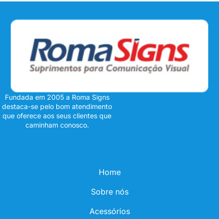
Fundada em 2005 a Roma Signs
destaca-se pelo bom atendimento
que oferece aos seus clientes que
caminham conosco.
Home
Sobre nós
Acessórios