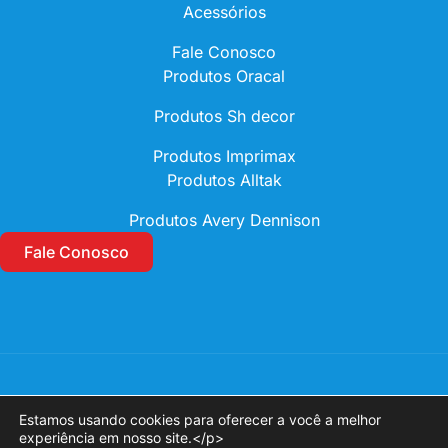
Acessórios
Fale Conosco
Produtos Oracal
Produtos Sh decor
Produtos Imprimax
Produtos Alltak
Produtos Avery Dennison
Fale Conosco
Copyright © 2026 Roma Signs
Estamos usando cookies para oferecer a você a melhor
Política de Privacidade
experiência em nosso site.</p>
Criação de Sites por Upsites