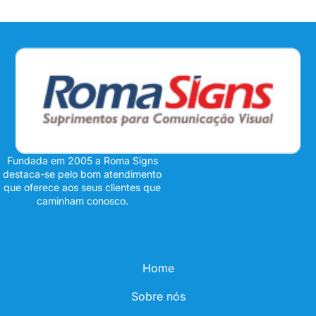
Fundada em 2005 a Roma Signs
destaca-se pelo bom atendimento
que oferece aos seus clientes que
caminham conosco.
Home
Sobre nós