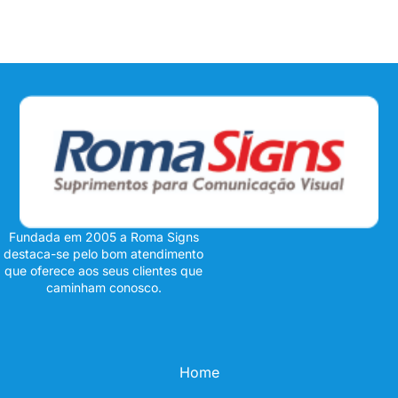
Fundada em 2005 a Roma Signs
destaca-se pelo bom atendimento
que oferece aos seus clientes que
caminham conosco.
Home