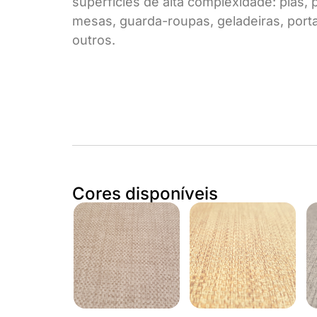
superfícies de alta complexidade: pias, 
mesas, guarda-roupas, geladeiras, porta
outros.
Cores disponíveis